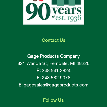
Contact
Us
Gage Products Company
821 Wanda St, Ferndale, MI 48220
P:
248.541.3824
F:
248.582.9078
E:
gagesales@gageproducts.com
Follow
Us