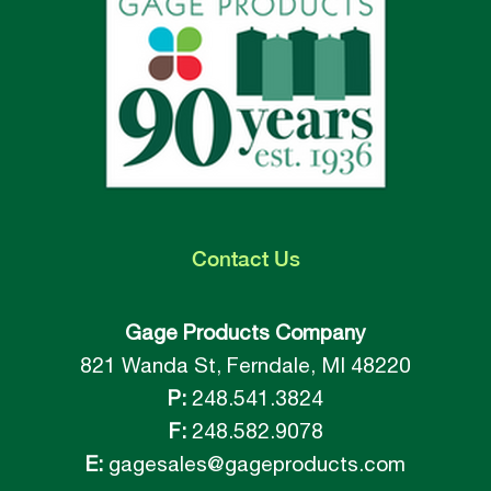
Contact
Us
Gage Products Company
821 Wanda St, Ferndale, MI 48220
P:
248.541.3824
F:
248.582.9078
E:
gagesales@gageproducts.com