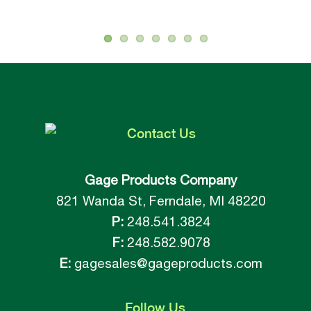
Contact
Us
Gage Products Company
821 Wanda St, Ferndale, MI 48220
P:
248.541.3824
F:
248.582.9078
E:
gagesales@gageproducts.com
Follow
Us