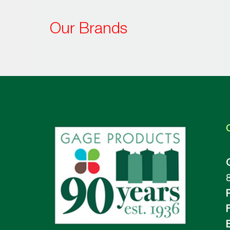
Our Brands
F
E