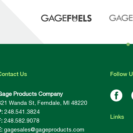
Contact
Us
Follow
U
Gage Products Company
821 Wanda St, Ferndale, MI 48220
P:
248.541.3824
Links
:
248.582.9078
:
gagesales@gageproducts.com