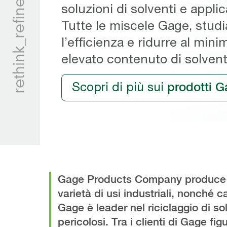
soluzioni di solventi e applica
soluzioni di solventi e applica
di processi di riciclo eco-com
degli impianti di verniciatur
lavoro di sviluppo nel campo
Tutte le miscele Gage, studi
Tutte le miscele Gage, studi
per la pulizia dei sistemi di 
costantemente nuovi carburan
l’efficienza e ridurre al minim
l’efficienza e ridurre al minim
scambiatori di calore.
nostri clienti sulla base dell
elevato contenuto di solvent
elevato contenuto di solvent
delle finalità della prova.
Scopri di più sui
Impara di più riguardo
Maggiori informazioni più s
Scoprite di più sulle
Maggiori informazioni sui
prodotti G
soluzio
solv
c
Gage Products Company produce sol
varietà di usi industriali, nonché c
Gage è leader nel riciclaggio di sol
pericolosi. Tra i clienti di Gage f