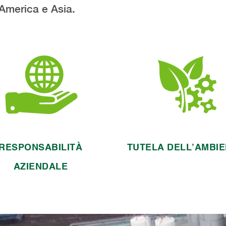
America e Asia.
Per Gage Products
Ci impegniamo a fo
ompany fare impresa
per ridurre la nostr
n modo socialmente
impronta ambiental
esponsabile è l’unico
attraverso pratich
odo di fare impresa.
commerciali sostenibi
RESPONSABILITÀ
TUTELA DELL’AMBI
Scoprite di più sulla
Maggiori informazioni su
esponsabilità aziendale
tutela dell’ambiente
AZIENDALE