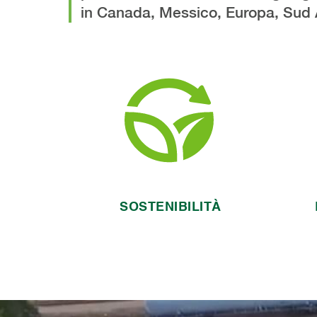
in Canada, Messico, Europa, Sud 
Gage è un’azienda
guidata dalla qualità e
C
orientata al cliente che
i
attribuisce un grande
r
valore alla nostra
m
comunità e all’ambiente
SOSTENIBILITÀ
r
Maggiori informazioni sulla
sostenibilità