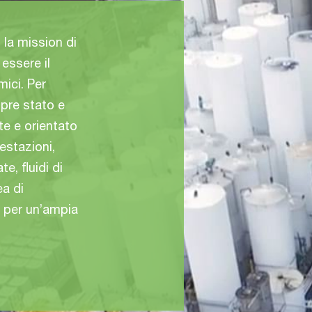
 la mission di
essere il
mici. Per
pre stato e
te e orientato
restazioni,
e, fluidi di
ea di
li per un’ampia