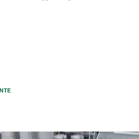
ndo
a
e
e
li.
ENTE
lla