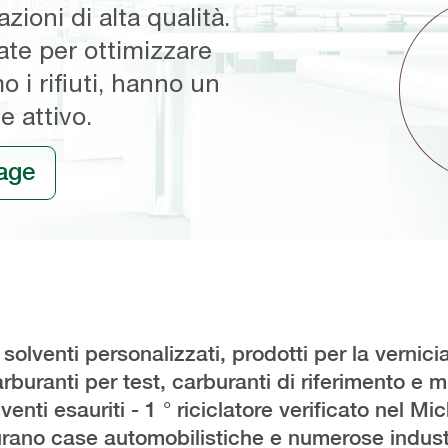
zioni di alta qualità.
zioni di alta qualità.
patibili.
a, nonché di soluzioni
. Realizziamo
ate per ottimizzare
ate per ottimizzare
tenuta e degli
ti personalizzati per i
o i rifiuti, hanno un
o i rifiuti, hanno un
e specifiche richieste e
e attivo.
e attivo.
ul
age
ni
enti Gage
arburanti
riciclo
venti personalizzati, prodotti per la vernici
arburanti per test, carburanti di riferimento e 
venti esauriti - 1 ° riciclatore verificato nel M
igurano case automobilistiche e numerose industr