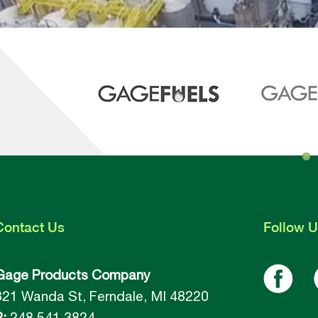
Contact
Us
Follow
U
Gage Products Company
821 Wanda St, Ferndale, MI 48220
P:
248.541.3824