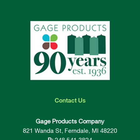
Contact
Us
Gage Products Company
821 Wanda St, Ferndale, MI 48220
P:
248.541.3824