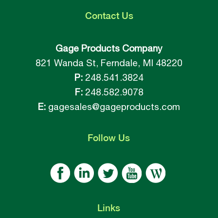
Contact
Us
Gage Products Company
821 Wanda St, Ferndale, MI 48220
P:
248.541.3824
F:
248.582.9078
E:
gagesales@gageproducts.com
Follow
Us
Links