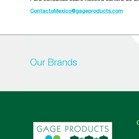
ContactoMexico@gageproducts.com
Our Brands