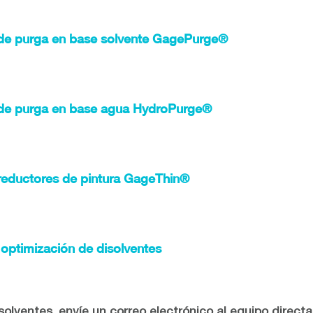
 de purga en base solvente GagePurge®
 de purga en base agua HydroPurge®
reductores de pintura GageThin®
 optimización de disolventes
solventes, envíe un correo electrónico al equipo direc