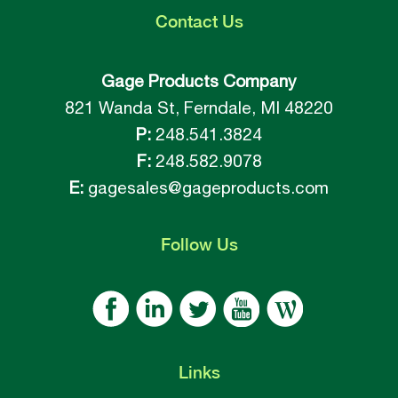
Contact
Us
Gage Products Company
821 Wanda St, Ferndale, MI 48220
P:
248.541.3824
F:
248.582.9078
E:
gagesales@gageproducts.com
Follow
Us
Links