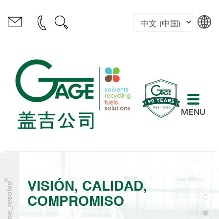
MENU
disolventes
reciclaje
soluciones
combustibles
VISIÓN, CALIDAD,
COMPROMISO