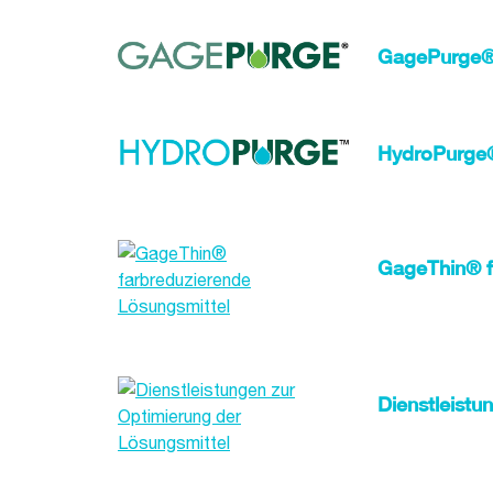
GagePurge® 
HydroPurge®
GageThin® f
Dienstleistu